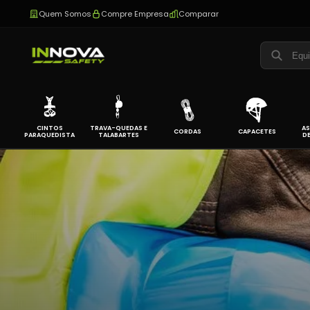
Quem Somos
Compre Empresa
Comparar
CINTOS
TRAVA-QUEDAS E
AS
CORDAS
CAPACETES
PARAQUEDISTA
TALABARTES
D