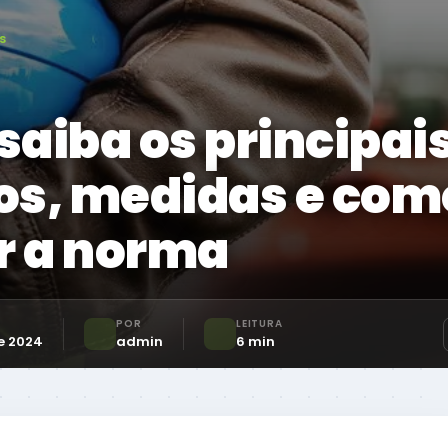
s
saiba os principai
os, medidas e com
r a norma
POR
LEITURA
e 2024
admin
6 min