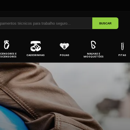
BUSCAR
CENSORES E
MALHAS E
CADEIRINHAS
POLIAS
FITAS
ESCENSORES
MOSQUETÕES