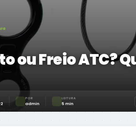
ura
ito ou Freio ATC? Q
POR
LEITURA
22
admin
5 min