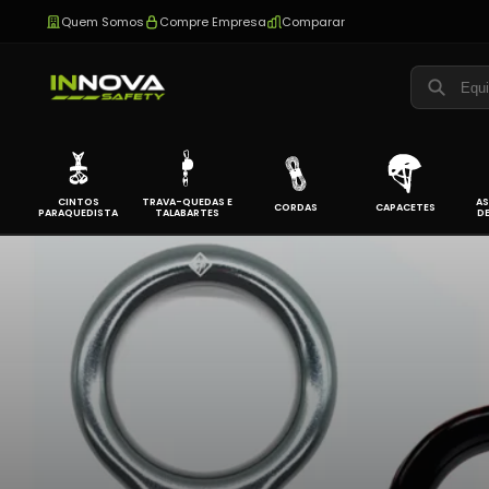
Quem Somos
Compre Empresa
Comparar
CINTOS
TRAVA-QUEDAS E
AS
CORDAS
CAPACETES
PARAQUEDISTA
TALABARTES
D