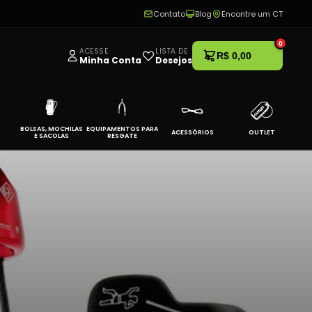
Contato
Blog
Encontre um CT
0
ACESSE
LISTA DE
R$ 0,00
Minha Conta
Desejos
BOLSAS, MOCHILAS
EQUIPAMENTOS PARA
ACESSÓRIOS
OUTLET
E SACOLAS
RESGATE