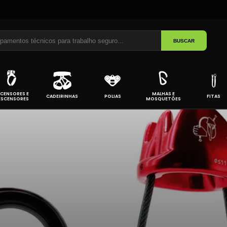
BUSCAR
CENSORES E
MALHAS E
CADEIRINHAS
POLIAS
FITAS
ESCENSORES
MOSQUETÕES