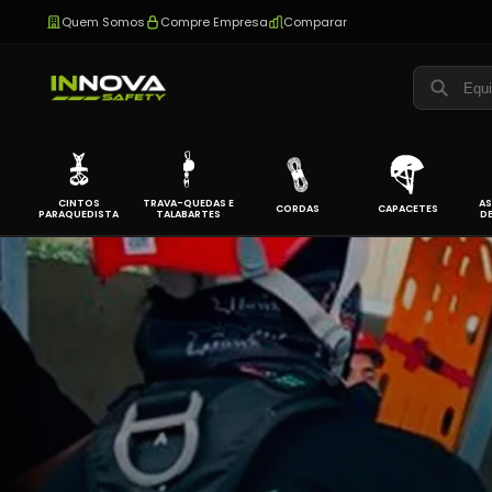
Quem Somos
Compre Empresa
Comparar
CINTOS
TRAVA-QUEDAS E
AS
CORDAS
CAPACETES
PARAQUEDISTA
TALABARTES
D