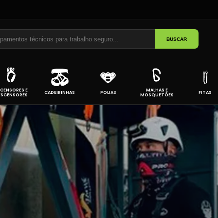
BUSCAR
CENSORES E
MALHAS E
CADEIRINHAS
POLIAS
FITAS
ESCENSORES
MOSQUETÕES