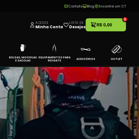
Contato
Blog
Encontre um CT
0
ACESSE
LISTA DE
R$ 0,00
Minha Conta
Desejos
BOLSAS, MOCHILAS
EQUIPAMENTOS PARA
ACESSÓRIOS
OUTLET
E SACOLAS
RESGATE