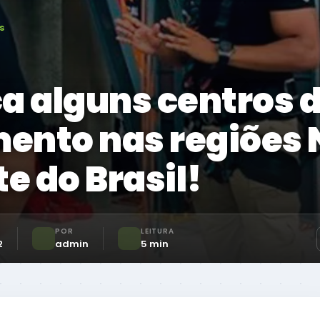
s
a alguns centros 
ento nas regiões 
e do Brasil!
POR
LEITURA
2
admin
5 min